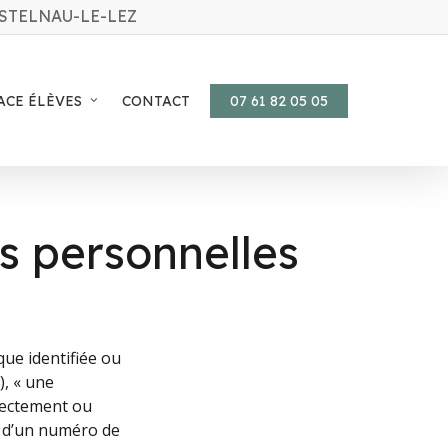
ASTELNAU-LE-LEZ
ACE ÉLÈVES
CONTACT
07 61 82 05 05
s personnelles
ue identifiée ou
), « une
irectement ou
m, d’un numéro de