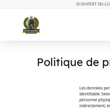
Skip
OUVERT DU LU
to
main
content
Politique de 
Les données pers
identifiable. Se
personne physiqu
indirectement, en