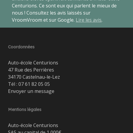
Centurions. Ce sont eux qui parlent le mieux de
nous ! Consultez les avis laissés sur
VroomVroom et sur Google.
Lire les avis
.
Coordonnées
Auto-école Centurions
47 Rue des Perrières
34170 Castelnau-le-Lez
Tél :
07 61 82 05 05
Envoyer un message
Mentions légales
Auto-école Centurions
SAS au capital de 1 000€