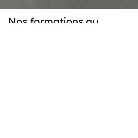
Nos formations au
permis de conduire
L’Auto-école Centurions vous propose un ensemble
de formations à la conduite automobile.
Permis boîte manuelle